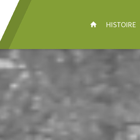
HISTOIRE